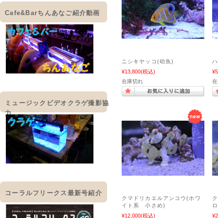
Cafe&Barちんあなご紹介動画
ニシキヤッコ(幼魚)
¥13,800
(税込)
¥5
在庫切れ
在
ミュージックビデオクラゲ撮影協
力
コーラルフリークス最新号紹介
クマドリカエルアンコウ(ホワ
ク
イト系 小さめ)
ロ
¥12,000
(税込)
¥2