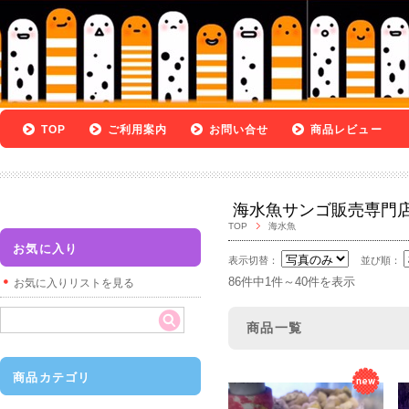
TOP
ご利用案内
お問い合せ
商品レビュー
海水魚サンゴ販売専門
TOP
海水魚
お気に入り
表示切替：
並び順：
86件中1件～40件を表示
お気に入りリストを見る
商品一覧
商品カテゴリ