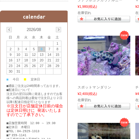
プテラポゴンカウデルニー
¥1,980
(税込)
¥2
在庫切れ
在
2026/08
日
月
火
水
木
金
土
1
2
3
4
5
6
7
8
9
10
11
12
13
14
15
16
17
18
19
20
21
22
23
24
25
26
27
28
29
30
31
■
■
今日
定休日
■通販ご注文は24時間承っております。
スポットマンダリン
■配達日について：
¥2,400
(税込)
¥4
注文日の翌日以降に発送しますのでお客
様への商品到着は最短で注文日より２日
在庫切れ
在
以降(配達日指定可)となります
※注文日が店舗定休日前の場合
は定休日明けに 発送いたしま
すのでご了承下さい。
■店舗営業時間 12:00 ～ 19:30
■定休日 木曜日
■TEL：04-2929-1313
■〒359-1141