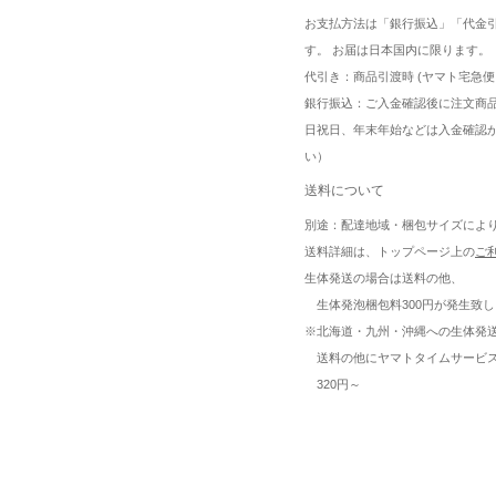
お支払方法は「銀行振込」「代金
す。 お届は日本国内に限ります。
代引き：商品引渡時 (ヤマト宅急便
銀行振込：ご入金確認後に注文商
日祝日、年末年始などは入金確認
い）
送料について
別途：配達地域・梱包サイズによ
送料詳細は、トップページ上の
ご
生体発送の場合は送料の他、
生体発泡梱包料300円が発生致し
※北海道・九州・沖縄への生体発
送料の他にヤマトタイムサービ
320円～