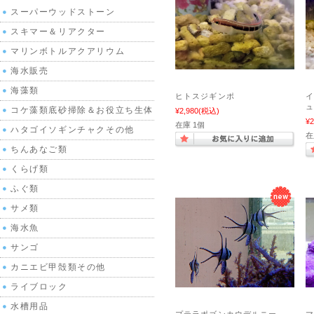
スーパーウッドストーン
スキマー＆リアクター
マリンボトルアクアリウム
海水販売
海藻類
ヒトスジギンポ
ュ
コケ藻類底砂掃除＆お役立ち生体
¥2,980
(税込)
¥2
在庫 1個
ハタゴイソギンチャクその他
在
ちんあなご類
くらげ類
ふぐ類
サメ類
海水魚
サンゴ
カニエビ甲殻類その他
ライブロック
水槽用品