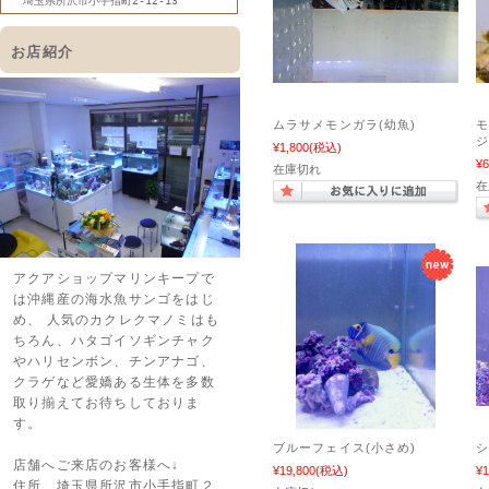
埼玉県所沢市小手指町2-12-13
お店紹介
ムラサメモンガラ(幼魚)
モ
ジ
¥1,800
(税込)
¥6
在庫切れ
在
アクアショップマリンキープで
は沖縄産の海水魚サンゴをはじ
め、 人気のカクレクマノミはも
ちろん、ハタゴイソギンチャク
やハリセンボン、チンアナゴ、
クラゲなど愛嬌ある生体を多数
取り揃えてお待ちしておりま
す。
ブルーフェイス(小さめ)
シ
店舗へご来店のお客様へ↓
¥19,800
(税込)
¥1
住所 埼玉県所沢市小手指町２