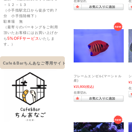
在庫切れ
在
－１２－１３
（小手指駅北口から徒歩で約７
分 小手指陸橋下）
駐車場 無
（最寄りのパーキングをご利用
頂いたお客様にはお買い上げか
5%OFFサービス
ら
いたしま
す。）
Cafe＆Barちんあなご専用サイト
フレームエンゼル(マーシャル
シ
産)
¥1
¥15,800
(税込)
在
在庫切れ