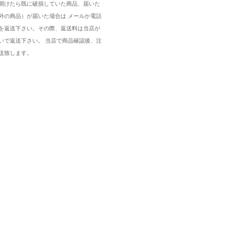
開けたら既に破損していた商品、届いた
外の商品）が届いた場合は メールか電話
を返送下さい。その際、返送料は当店が
いで返送下さい。 当店で商品確認後、注
送致します。