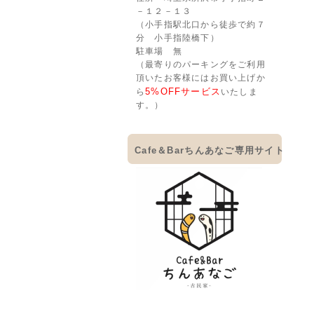
－１２－１３
（小手指駅北口から徒歩で約７
分 小手指陸橋下）
駐車場 無
（最寄りのパーキングをご利用
頂いたお客様にはお買い上げか
5%OFFサービス
ら
いたしま
す。）
Cafe＆Barちんあなご専用サイト