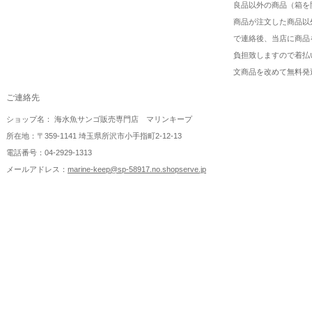
良品以外の商品（箱を
商品が注文した商品以
で連絡後、当店に商品
負担致しますので着払
文商品を改めて無料発
ご連絡先
ショップ名： 海水魚サンゴ販売専門店 マリンキープ
所在地：〒359-1141 埼玉県所沢市小手指町2-12-13
電話番号：04-2929-1313
メールアドレス：
marine-keep@sp-58917.no.shopserve.jp