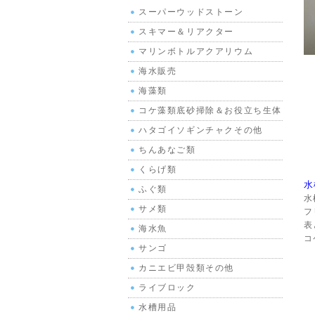
スーパーウッドストーン
スキマー＆リアクター
マリンボトルアクアリウム
海水販売
海藻類
コケ藻類底砂掃除＆お役立ち生体
ハタゴイソギンチャクその他
ちんあなご類
くらげ類
水
ふぐ類
水
サメ類
フ
表
海水魚
コ
サンゴ
カニエビ甲殻類その他
ライブロック
水槽用品