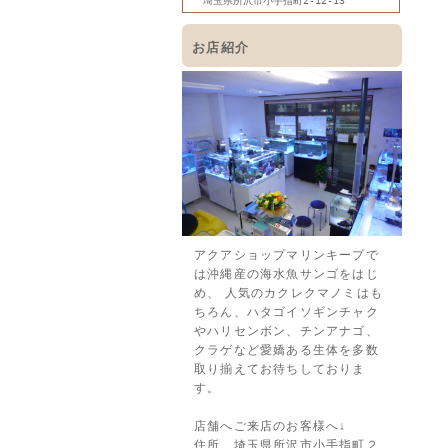
埼玉県所沢市小手指町2-12-13
お店紹介
アクアショップマリンキープで
は沖縄産の海水魚サンゴをはじ
め、 人気のカクレクマノミはも
ちろん、ハタゴイソギンチャク
やハリセンボン、チンアナゴ、
クラゲなど愛嬌ある生体を多数
取り揃えてお待ちしておりま
す。
店舗へご来店のお客様へ↓
住所 埼玉県所沢市小手指町２