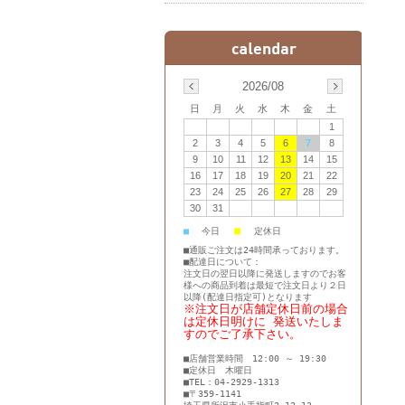
2026/08
日
月
火
水
木
金
土
1
2
3
4
5
6
7
8
9
10
11
12
13
14
15
16
17
18
19
20
21
22
23
24
25
26
27
28
29
30
31
■
■
今日
定休日
■通販ご注文は24時間承っております。
■配達日について：
注文日の翌日以降に発送しますのでお客
様への商品到着は最短で注文日より２日
以降(配達日指定可)となります
※注文日が店舗定休日前の場合
は定休日明けに 発送いたしま
すのでご了承下さい。
■店舗営業時間 12:00 ～ 19:30
■定休日 木曜日
■TEL：04-2929-1313
■〒359-1141