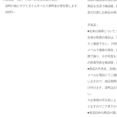
送料の他にヤマトタイムサービス便料金が発生致します
商品を当店で確認後、
320円～
定の口座にお振込み致
不良品：
■生体の保障について
生体が死着の場合は、
てご連絡下さい。２時
メールで連絡の場合、
態で撮り、その写真を
の死着写真を確認後、
■用品の不具合、交換
メールか電話にてご連
いますので、保証期間
け付けます。送料はお
い。
※お客様の不注意によ
りますのでご了承下さ
■良品以外の商品が届