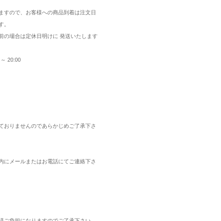
ますので、お客様への商品到着は注文日
す。
前の場合は定休日明けに 発送いたします
 20:00
：
ておりませんのであらかじめご了承下さ
：
内にメールまたはお電話にてご連絡下さ
：
様ご負担になりますのでご了承下さい。