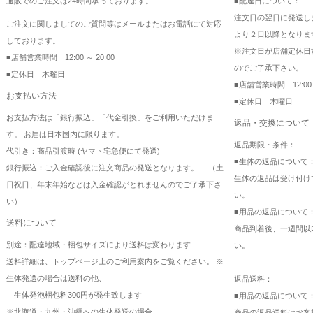
通販でのご注文は24時間承っております。
■配達日について：
注文日の翌日に発送し
ご注文に関しましてのご質問等はメールまたはお電話にて対応
より２日以降となりま
しております。
※注文日が店舗定休日
■店舗営業時間 12:00 ～ 20:00
のでご了承下さい。
■定休日 木曜日
■店舗営業時間 12:00 ～
お支払い方法
■定休日 木曜日
お支払方法は「銀行振込」「代金引換」をご利用いただけま
返品・交換について
す。 お届は日本国内に限ります。
返品期限・条件：
代引き：商品引渡時 (ヤマト宅急便にて発送)
■生体の返品について
銀行振込：ご入金確認後に注文商品の発送となります。 （土
生体の返品は受け付け
日祝日、年末年始などは入金確認がとれませんのでご了承下さ
い。
い）
■用品の返品について
送料について
商品到着後、一週間以
別途：配達地域・梱包サイズにより送料は変わります
い。
送料詳細は、トップページ上の
ご利用案内
をご覧ください。 ※
生体発送の場合は送料の他、
返品送料：
生体発泡梱包料300円が発生致します
■用品の返品について
※北海道・九州・沖縄への生体発送の場合、
商品の返品送料はお客