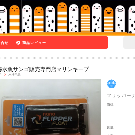
い合せ
商品レビュー
海水魚サンゴ販売専門店マリンキープ
P
水槽用品
フリッパー
価格:
数量: