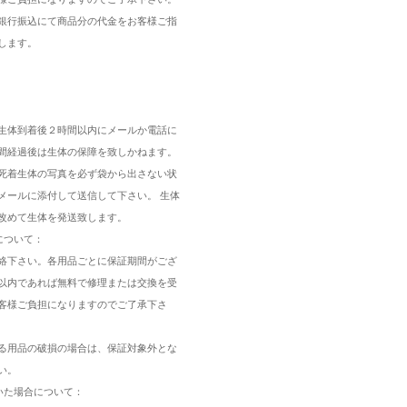
銀行振込にて商品分の代金をお客様ご指
します。
：
生体到着後２時間以内にメールか電話に
間経過後は生体の保障を致しかねます。
死着生体の写真を必ず袋から出さない状
メールに添付して送信して下さい。 生体
改めて生体を発送致します。
について：
絡下さい。各用品ごとに保証期間がござ
以内であれば無料で修理または交換を受
客様ご負担になりますのでご了承下さ
る用品の破損の場合は、保証対象外とな
い。
いた場合について：