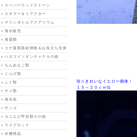
スーパーウッドストーン
スキマー＆リアクター
マリンボトルアクアリウム
海水販売
海藻類
コケ藻類底砂掃除＆お役立ち生体
ハタゴイソギンチャクその他
ちんあなご類
くらげ類
珍☆きれいなイエロー個体！
ふぐ類
１５～２０ｃｍ位
サメ類
海水魚
サンゴ
カニエビ甲殻類その他
ライブロック
水槽用品