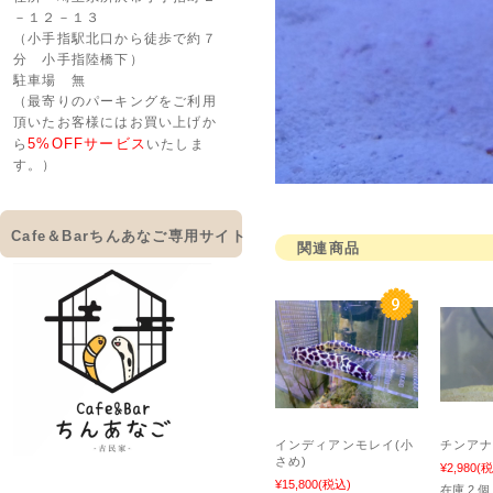
－１２－１３
（小手指駅北口から徒歩で約７
分 小手指陸橋下）
駐車場 無
（最寄りのパーキングをご利用
頂いたお客様にはお買い上げか
5%OFFサービス
ら
いたしま
す。）
Cafe＆Barちんあなご専用サイト
関連商品
インディアンモレイ(小
チンア
さめ)
¥2,980
(税
¥15,800
(税込)
在庫 2 個