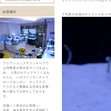
テイラーズガーデンイールはチ
埼玉県所沢市小手指町2-12-13
お店紹介
下写真の左側がテイラーズガー
アクアショップマリンキープで
は沖縄産の海水魚サンゴをはじ
め、 人気のカクレクマノミはも
ちろん、ハタゴイソギンチャク
やハリセンボン、チンアナゴ、
クラゲなど愛嬌ある生体を多数
取り揃えてお待ちしておりま
す。
店舗へご来店のお客様へ↓
住所 埼玉県所沢市小手指町２