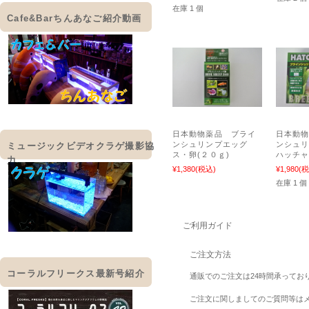
在庫 1 個
Cafe&Barちんあなご紹介動画
日本動物薬品 ブライ
日本動
ンシュリンプエッグ
ンシュ
ミュージックビデオクラゲ撮影協
ス・卵(２０ｇ)
ハッチ
力
¥1,380
(税込)
¥1,980
(税
在庫 1 個
ご利用ガイド
ご注文方法
コーラルフリークス最新号紹介
通販でのご注文は24時間承ってお
ご注文に関しましてのご質問等は