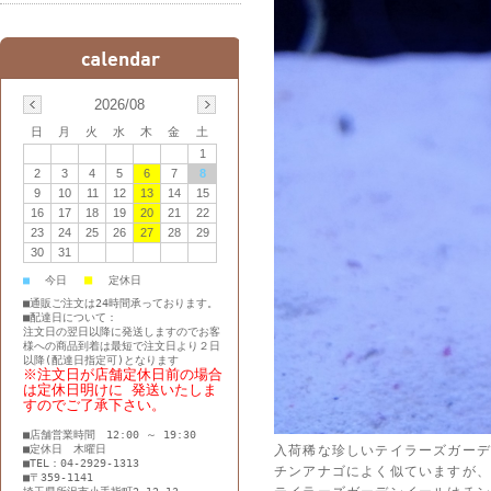
2026/08
日
月
火
水
木
金
土
1
2
3
4
5
6
7
8
9
10
11
12
13
14
15
16
17
18
19
20
21
22
23
24
25
26
27
28
29
30
31
■
■
今日
定休日
■通販ご注文は24時間承っております。
■配達日について：
注文日の翌日以降に発送しますのでお客
様への商品到着は最短で注文日より２日
以降(配達日指定可)となります
※注文日が店舗定休日前の場合
は定休日明けに 発送いたしま
すのでご了承下さい。
■店舗営業時間 12:00 ～ 19:30
入荷稀な珍しいテイラーズガーデ
■定休日 木曜日
■TEL：04-2929-1313
チンアナゴによく似ていますが
■〒359-1141