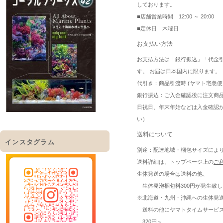
しております。
■店舗営業時間 12:00 ～ 20:00
■定休日 木曜日
お支払い方法
お支払方法は「銀行振込」「代金
す。 お届は日本国内に限ります。
代引き：商品引渡時 (ヤマト宅急便
銀行振込：ご入金確認後に注文商
日祝日、年末年始などは入金確認
い）
送料について
インスタグラム
別途：配達地域・梱包サイズによ
送料詳細は、トップページ上の
ご
生体発送の場合は送料の他、
生体発泡梱包料300円が発生致し
※北海道・九州・沖縄への生体発
送料の他にヤマトタイムサービ
320円～