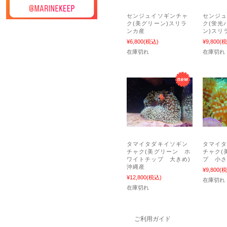
センジュイソギンチャ
センジ
ク(美グリーン)スリラ
ク(蛍光
ンカ産
ン)スリ
¥6,800
(税込)
¥9,800
(税
在庫切れ
在庫切れ
タマイタダキイソギン
タマイ
チャク(美グリーン ホ
チャク(
ワイトチップ 大きめ)
プ 小さ
沖縄産
¥9,800
(税
¥12,800
(税込)
在庫切れ
在庫切れ
ご利用ガイド