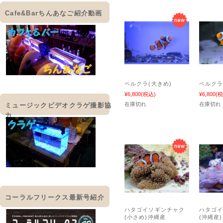
Cafe&Barちんあなご紹介動画
ペルクラ(大きめ)
ペルク
¥6,800
(税込)
¥6,800
(税
在庫切れ
在庫切れ
ミュージックビデオクラゲ撮影協
力
コーラルフリークス最新号紹介
ハタゴイソギンチャク
ハタゴ
(小さめ)沖縄産
(沖縄産)