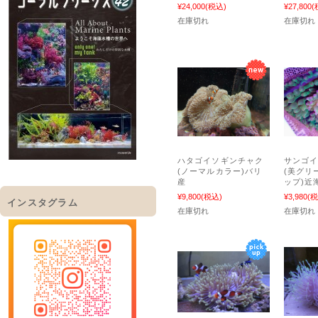
¥24,000
(税込)
¥27,800
(
在庫切れ
在庫切れ
ハタゴイソギンチャク
サンゴ
(ノーマルカラー)バリ
(美グリ
産
ップ)近
¥9,800
(税込)
¥3,980
(税
インスタグラム
在庫切れ
在庫切れ