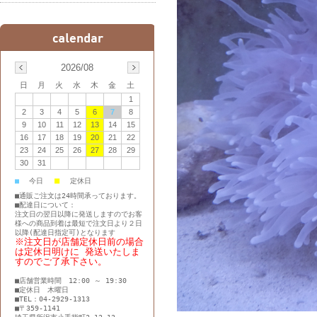
2026/08
日
月
火
水
木
金
土
1
2
3
4
5
6
7
8
9
10
11
12
13
14
15
16
17
18
19
20
21
22
23
24
25
26
27
28
29
30
31
■
■
今日
定休日
■通販ご注文は24時間承っております。
■配達日について：
注文日の翌日以降に発送しますのでお客
様への商品到着は最短で注文日より２日
以降(配達日指定可)となります
※注文日が店舗定休日前の場合
は定休日明けに 発送いたしま
すのでご了承下さい。
■店舗営業時間 12:00 ～ 19:30
■定休日 木曜日
■TEL：04-2929-1313
■〒359-1141