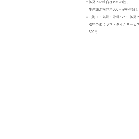
生体発送の場合は送料の他、
生体発泡梱包料300円が発生致し
※北海道・九州・沖縄への生体発
送料の他にヤマトタイムサービ
320円～