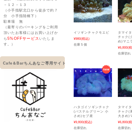
－１２－１３
（小手指駅北口から徒歩で約７
分 小手指陸橋下）
駐車場 無
（最寄りのパーキングをご利用
イソギンチャクモエビ
タマイ
頂いたお客様にはお買い上げか
チャク(
5%OFFサービス
ら
いたしま
¥980
(税込)
め)マニ
す。）
在庫 5 個
¥6,800
(税
在庫切れ
Cafe＆Barちんあなご専用サイト
ハタゴイソギンチャク
タマイ
(パステルグリーン 小
チャク(
さめ)セブ産
大きめ)
¥9,800
(税込)
¥6,800
(税
在庫切れ
在庫切れ