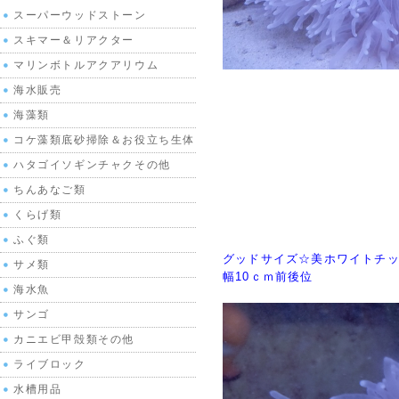
スーパーウッドストーン
スキマー＆リアクター
マリンボトルアクアリウム
海水販売
海藻類
コケ藻類底砂掃除＆お役立ち生体
ハタゴイソギンチャクその他
ちんあなご類
くらげ類
ふぐ類
グッドサイズ☆美ホワイトチ
サメ類
幅10ｃｍ前後位
海水魚
サンゴ
カニエビ甲殻類その他
ライブロック
水槽用品