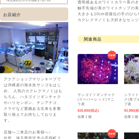
埼玉県所沢市小手指町2-12-13
透明感あるホワイトカラー系のき
触手先端が美ホワイトチップの
大きさも10cm前後位の手のひ
お店紹介
カクレクマノミも大好きなセンジュ
関連商品
アクアショップマリンキープで
は沖縄産の海水魚サンゴをはじ
め、 人気のカクレクマノミはも
サンゴイソギンチャク
シライ
ちろん、ハタゴイソギンチャク
(スーパーレッド)マニ
ク(美ブ
やハリセンボン、チンアナゴ、
ラ産
ブ産
クラゲなど愛嬌ある生体を多数
¥26,800
(税込)
¥3,980
(税
取り揃えてお待ちしておりま
在庫 1 個
在庫 1 個
す。
店舗へご来店のお客様へ↓
住所 埼玉県所沢市小手指町２