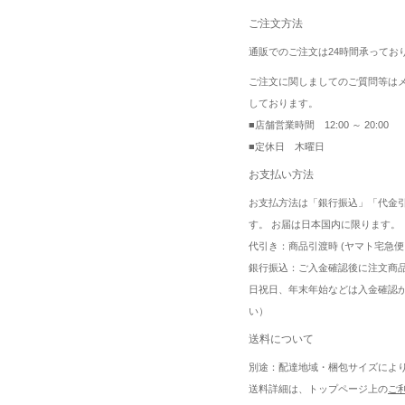
ご注文方法
通販でのご注文は24時間承ってお
ご注文に関しましてのご質問等は
しております。
■店舗営業時間 12:00 ～ 20:00
■定休日 木曜日
お支払い方法
お支払方法は「銀行振込」「代金
す。 お届は日本国内に限ります。
代引き：商品引渡時 (ヤマト宅急便
銀行振込：ご入金確認後に注文商
日祝日、年末年始などは入金確認
い）
送料について
別途：配達地域・梱包サイズによ
送料詳細は、トップページ上の
ご