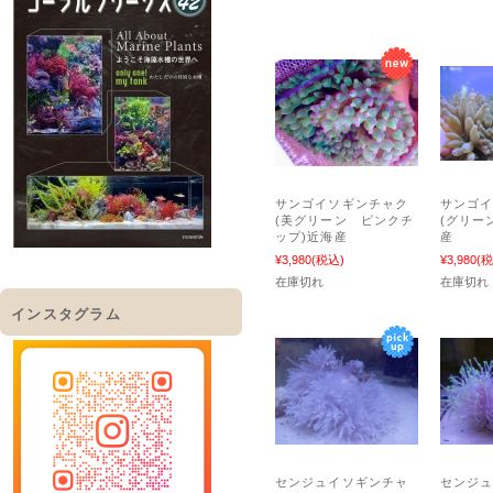
サンゴイソギンチャク
サンゴ
(美グリーン ピンクチ
(グリー
ップ)近海産
産
¥3,980
(税込)
¥3,980
(税
在庫切れ
在庫切れ
インスタグラム
センジュイソギンチャ
センジ