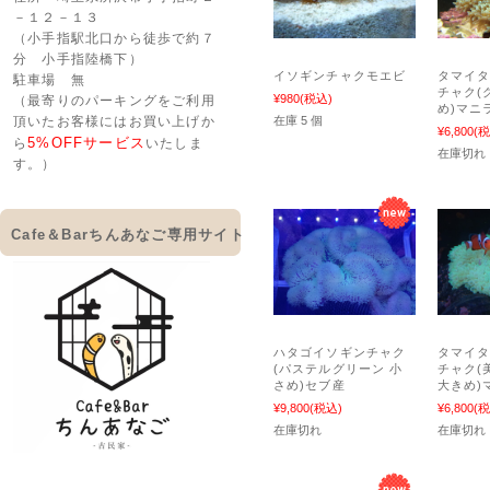
－１２－１３
（小手指駅北口から徒歩で約７
分 小手指陸橋下）
イソギンチャクモエビ
タマイ
駐車場 無
チャク(
¥980
(税込)
（最寄りのパーキングをご利用
め)マニ
在庫 5 個
頂いたお客様にはお買い上げか
¥6,800
(税
5%OFFサービス
ら
いたしま
在庫切れ
す。）
Cafe＆Barちんあなご専用サイト
ハタゴイソギンチャク
タマイ
(パステルグリーン 小
チャク(
さめ)セブ産
大きめ)
¥9,800
(税込)
¥6,800
(税
在庫切れ
在庫切れ