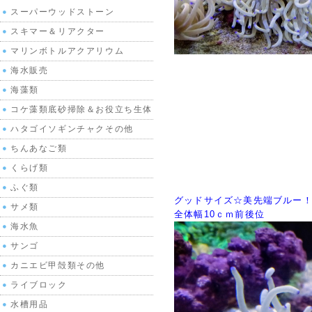
スーパーウッドストーン
スキマー＆リアクター
マリンボトルアクアリウム
海水販売
海藻類
コケ藻類底砂掃除＆お役立ち生体
ハタゴイソギンチャクその他
ちんあなご類
くらげ類
ふぐ類
グッドサイズ☆美先端ブルー
サメ類
全体幅10ｃｍ前後位
海水魚
サンゴ
カニエビ甲殻類その他
ライブロック
水槽用品