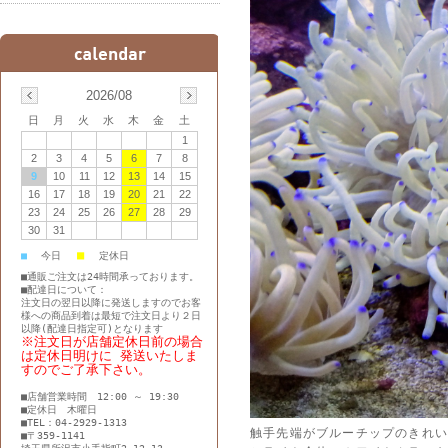
2026/08
日
月
火
水
木
金
土
1
2
3
4
5
6
7
8
9
10
11
12
13
14
15
16
17
18
19
20
21
22
23
24
25
26
27
28
29
30
31
■
■
今日
定休日
■通販ご注文は24時間承っております。
■配達日について：
注文日の翌日以降に発送しますのでお客
様への商品到着は最短で注文日より２日
以降(配達日指定可)となります
※注文日が店舗定休日前の場合
は定休日明けに 発送いたしま
すのでご了承下さい。
■店舗営業時間 12:00 ～ 19:30
■定休日 木曜日
■TEL：04-2929-1313
触手先端がブルーチップのきれ
■〒359-1141