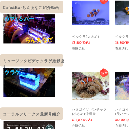
Cafe&Barちんあなご紹介動画
ペルクラ(大きめ)
ペルク
¥6,800
(税込)
¥6,800
(税
在庫切れ
在庫切れ
ミュージックビデオクラゲ撮影協
力
ハタゴイソギンチャク
ハタゴ
(小さめ)沖縄産
(美パー
コーラルフリークス最新号紹介
¥24,000
(税込)
¥64,800
(
在庫切れ
在庫切れ