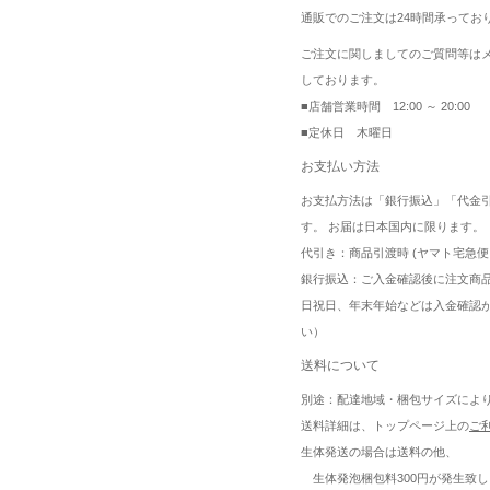
通販でのご注文は24時間承ってお
ご注文に関しましてのご質問等は
しております。
■店舗営業時間 12:00 ～ 20:00
■定休日 木曜日
お支払い方法
お支払方法は「銀行振込」「代金
す。 お届は日本国内に限ります。
代引き：商品引渡時 (ヤマト宅急便
銀行振込：ご入金確認後に注文商
日祝日、年末年始などは入金確認
い）
送料について
別途：配達地域・梱包サイズによ
送料詳細は、トップページ上の
ご
生体発送の場合は送料の他、
生体発泡梱包料300円が発生致し