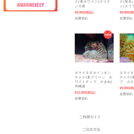
ク(美ホワイト)スリラ
ク(蛍光
ンカ産
ン)スリ
¥9,800
(税込)
¥9,800
(税
在庫切れ
在庫切れ
タマイタダキイソギン
タマイ
チャク(美グリーン ホ
チャク(
ワイトチップ 大きめ)
プ 小さ
沖縄産
¥9,800
(税
¥12,800
(税込)
在庫切れ
在庫切れ
ご利用ガイド
ご注文方法