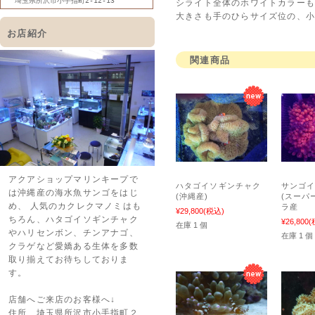
埼玉県所沢市小手指町2-12-13
シライト全体のホワイトカラーも透
大きさも手のひらサイズ位の、小
お店紹介
関連商品
アクアショップマリンキープで
ハタゴイソギンチャク
サンゴ
は沖縄産の海水魚サンゴをはじ
(沖縄産)
(スーパ
め、 人気のカクレクマノミはも
ラ産
¥29,800
(税込)
ちろん、ハタゴイソギンチャク
¥26,800
(
在庫 1 個
やハリセンボン、チンアナゴ、
在庫 1 個
クラゲなど愛嬌ある生体を多数
取り揃えてお待ちしておりま
す。
店舗へご来店のお客様へ↓
住所 埼玉県所沢市小手指町２