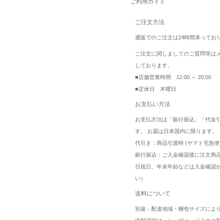
ご利用ガイド
ご注文方法
通販でのご注文は24時間承ってお
ご注文に関しましてのご質問等は
しております。
■店舗営業時間 12:00 ～ 20:00
■定休日 木曜日
お支払い方法
お支払方法は「銀行振込」「代金
す。 お届は日本国内に限ります。
代引き：商品引渡時 (ヤマト宅急便
銀行振込：ご入金確認後に注文商
日祝日、年末年始などは入金確認
い）
送料について
別途：配達地域・梱包サイズによ