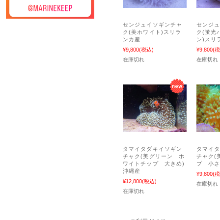
センジュイソギンチャ
センジ
ク(美ホワイト)スリラ
ク(蛍光
ンカ産
ン)スリ
¥9,800
(税込)
¥9,800
(税
在庫切れ
在庫切れ
タマイタダキイソギン
タマイ
チャク(美グリーン ホ
チャク(
ワイトチップ 大きめ)
プ 小さ
沖縄産
¥9,800
(税
¥12,800
(税込)
在庫切れ
在庫切れ