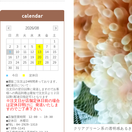
2026/08
日
月
火
水
木
金
土
1
2
3
4
5
6
7
8
9
10
11
12
13
14
15
16
17
18
19
20
21
22
23
24
25
26
27
28
29
30
31
■
■
今日
定休日
■通販ご注文は24時間承っております。
■配達日について：
注文日の翌日以降に発送しますのでお客
様への商品到着は最短で注文日より２日
以降(配達日指定可)となります
※注文日が店舗定休日前の場合
は定休日明けに 発送いたしま
すのでご了承下さい。
■店舗営業時間 12:00 ～ 19:30
■定休日 木曜日
■TEL：04-2929-1313
クリアグリーン系の透明感ある
■〒359-1141