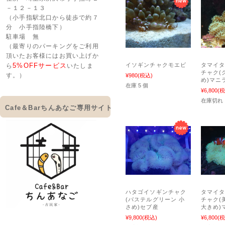
－１２－１３
（小手指駅北口から徒歩で約７
分 小手指陸橋下）
駐車場 無
（最寄りのパーキングをご利用
頂いたお客様にはお買い上げか
イソギンチャクモエビ
タマイ
5%OFFサービス
ら
いたしま
チャク(
す。）
¥980
(税込)
め)マニ
在庫 5 個
¥6,800
(税
在庫切れ
Cafe＆Barちんあなご専用サイト
ハタゴイソギンチャク
タマイ
(パステルグリーン 小
チャク(
さめ)セブ産
大きめ)
¥9,800
(税込)
¥6,800
(税