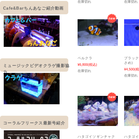
在庫切れ
在庫切れ
Cafe&Barちんあなご紹介動画
ペルクラ
ブラック
さめ)
¥6,800
(税込)
ミュージックビデオクラゲ撮影協
¥4,500
(税
在庫切れ
力
在庫切れ
コーラルフリークス最新号紹介
ハタゴイソギンチャク
ハタゴ