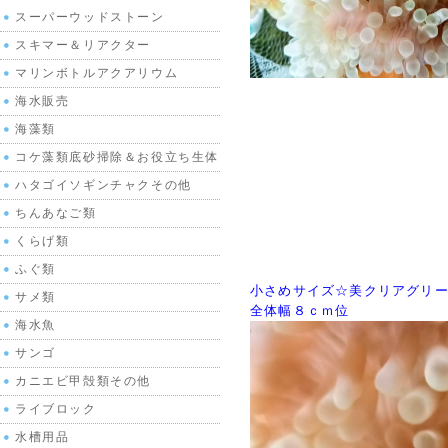
スーパーウッドストーン
スキマー＆リアクター
マリンボトルアクアリウム
海水販売
海藻類
コケ藻類底砂掃除＆お役立ち生体
ハタゴイソギンチャクその他
ちんあなご類
くらげ類
ふぐ類
小さめサイズ☆美クリアグリ
サメ類
全体幅８ｃｍ位
海水魚
サンゴ
カニエビ甲殻類その他
ライブロック
水槽用品