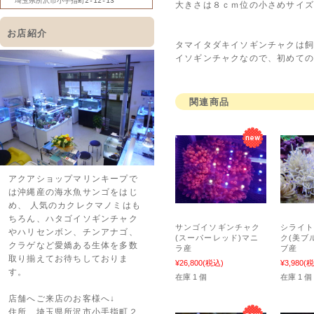
埼玉県所沢市小手指町2-12-13
大きさは８ｃｍ位の小さめサイズ
お店紹介
タマイタダキイソギンチャクは
イソギンチャクなので、初めて
関連商品
アクアショップマリンキープで
は沖縄産の海水魚サンゴをはじ
め、 人気のカクレクマノミはも
ちろん、ハタゴイソギンチャク
サンゴイソギンチャク
シライ
やハリセンボン、チンアナゴ、
(スーパーレッド)マニ
ク(美ブ
クラゲなど愛嬌ある生体を多数
ラ産
ブ産
取り揃えてお待ちしておりま
¥26,800
(税込)
¥3,980
(税
す。
在庫 1 個
在庫 1 個
店舗へご来店のお客様へ↓
住所 埼玉県所沢市小手指町２