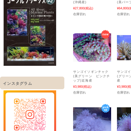
(沖縄産)
(美パー
¥27,800
(税込)
¥64,800
(
在庫切れ
在庫切れ
サンゴイソギンチャク
サンゴ
(美グリーン ピンクチ
(グリー
ップ)近海産
産
インスタグラム
¥3,980
(税込)
¥3,980
(税
在庫切れ
在庫切れ