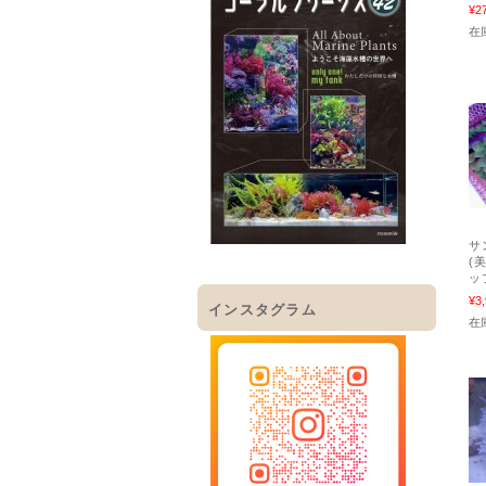
¥2
在
サ
(
ッ
¥3
インスタグラム
在