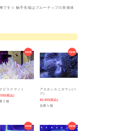
稀です☆ 触手先端はブルーチップの美個体
ナビラクマノミ
アカホシカニダマシ(ペ
ア)
,500
(税込)
¥2,400
(税込)
庫 2 個
在庫 1 個