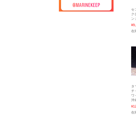
セ
ク
ン
¥9
在
タ
チ
ワ
沖
¥1
在