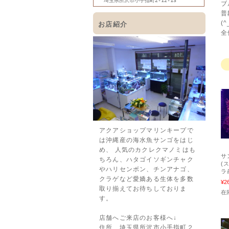
埼玉県所沢市小手指町2-12-13
ブ
普
(^
お店紹介
全
アクアショップマリンキープで
は沖縄産の海水魚サンゴをはじ
め、 人気のカクレクマノミはも
サ
ちろん、ハタゴイソギンチャク
(
やハリセンボン、チンアナゴ、
ラ
クラゲなど愛嬌ある生体を多数
¥2
取り揃えてお待ちしておりま
在庫
す。
店舗へご来店のお客様へ↓
住所 埼玉県所沢市小手指町２