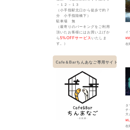
－１２－１３
（小手指駅北口から徒歩で約７
分 小手指陸橋下）
駐車場 無
（最寄りのパーキングをご利用
イ
頂いたお客様にはお買い上げか
5%OFFサービス
ら
いたしま
¥9
す。）
在庫
Cafe＆Barちんあなご専用サイト
タ
チ
大
¥6
在