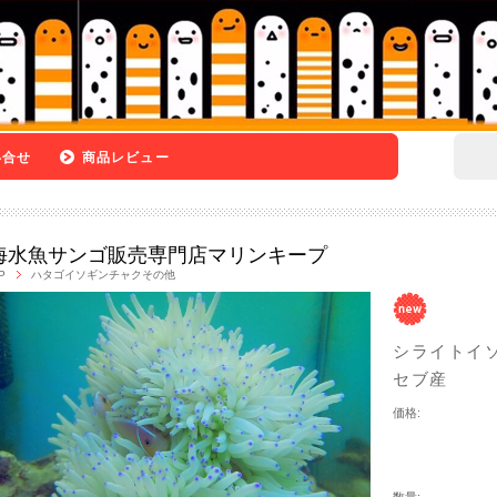
い合せ
商品レビュー
海水魚サンゴ販売専門店マリンキープ
P
ハタゴイソギンチャクその他
シライトイソ
セブ産
価格: