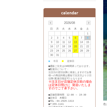
2026/08
日
月
火
水
木
金
土
1
2
3
4
5
6
7
8
9
10
11
12
13
14
15
16
17
18
19
20
21
22
23
24
25
26
27
28
29
30
31
■
■
今日
定休日
■通販ご注文は24時間承っております。
■配達日について：
注文日の翌日以降に発送しますのでお客
様への商品到着は最短で注文日より２日
以降(配達日指定可)となります
※注文日が店舗定休日前の場合
は定休日明けに 発送いたしま
すのでご了承下さい。
■店舗営業時間 12:00 ～ 19:30
■定休日 木曜日
■TEL：04-2929-1313
色
■〒359-1141