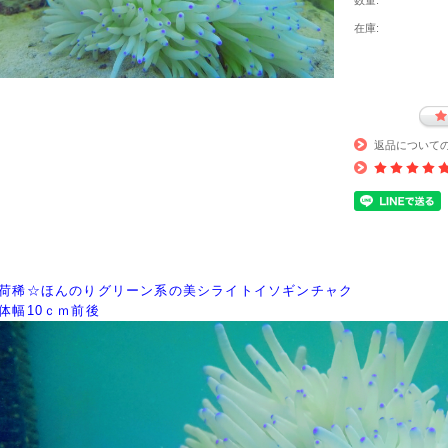
数量:
在庫:
返品について
荷稀☆ほんのりグリーン系の美シライトイソギンチャク
体幅10ｃｍ前後