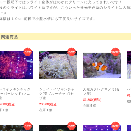
ルー照明下ではシライト全体がほのかにグリーンに光ってきれいです！
段のシライトはホワイト系ですが、こういった蛍光発色系のシライトは入荷
_^)/
体幅は１０cm前後で小型水槽にも丁度良いサイズです。
関連商品
ンゴイソギンチャク
シライトイソギンチャ
天然カクレクマノミ(セ
ハ
スーパーレッド)マニ
ク(美ブルーチップ)セ
ブ産)
¥1
産
ブ産
¥1,800
(税込)
在
6,800
(税込)
¥3,980
(税込)
在庫 5 個
 1 個
在庫 1 個