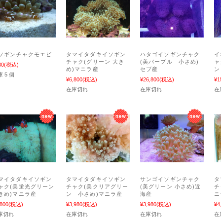
ソギンチャクモエビ
タマイタダキイソギン
ハタゴイソギンチャク
イ
チャク(グリーン 大き
(美パープル 小さめ)
ャ
80
(税込)
め)マニラ産
セブ産
ン
 5 個
¥6,800
(税込)
¥26,800
(税込)
¥1
在庫切れ
在庫切れ
在
マイタダキイソギン
タマイタダキイソギン
サンゴイソギンチャク
タ
ャク(美蛍光グリーン
チャク(美クリアグリー
(美グリーン 小さめ)近
チ
きめ)マニラ産
ン 小さめ)マニラ産
海産
ニ
,800
(税込)
¥3,980
(税込)
¥3,980
(税込)
¥4
庫切れ
在庫切れ
在庫切れ
在