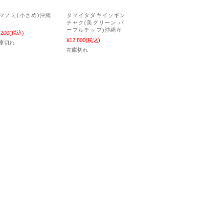
マノミ(小さめ)沖縄
タマイタダキイソギン
チャク(美グリーン パ
ープルチップ)沖縄産
,200
(税込)
¥12,800
(税込)
庫切れ
在庫切れ