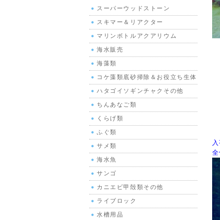
スーパーウッドストーン
スキマー＆リアクター
マリンボトルアクアリウム
海水販売
海藻類
コケ藻類底砂掃除＆お役立ち生体
ハタゴイソギンチャクその他
ちんあなご類
くらげ類
ふぐ類
入
サメ類
全
海水魚
サンゴ
カニエビ甲殻類その他
ライブロック
水槽用品