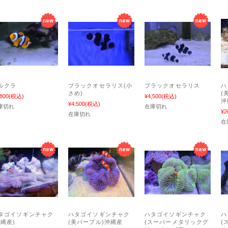
ルクラ
ブラックオセラリス(小
ブラックオセラリス
ハ
さめ)
(
,800
(税込)
¥4,500
(税込)
沖
¥4,500
(税込)
庫切れ
在庫切れ
¥2
在庫切れ
在
タゴイソギンチャク
ハタゴイソギンチャク
ハタゴイソギンチャク
ハ
沖縄産)
(美パープル)沖縄産
(スーパーメタリックグ
(