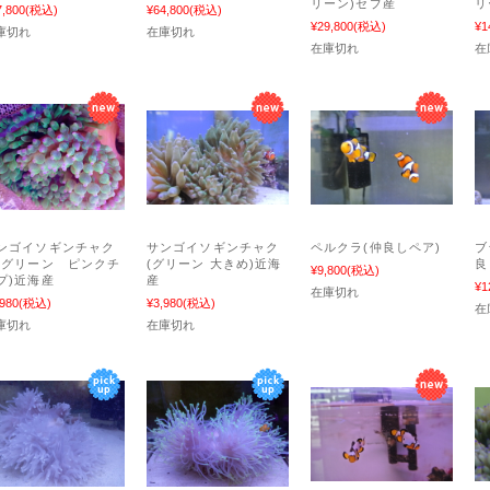
リーン)セブ産
リ
7,800
(税込)
¥64,800
(税込)
¥29,800
(税込)
¥1
庫切れ
在庫切れ
在庫切れ
在
ンゴイソギンチャク
サンゴイソギンチャク
ペルクラ(仲良しペア)
ブ
美グリーン ピンクチ
(グリーン 大きめ)近海
良
¥9,800
(税込)
プ)近海産
産
¥1
在庫切れ
,980
(税込)
¥3,980
(税込)
在
庫切れ
在庫切れ