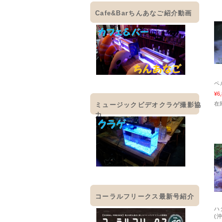
Cafe&Barちんあなご紹介動画
ペ
¥6
在
ミュージックビデオクラゲ撮影協
力
コーラルフリークス最新号紹介
ハ
(