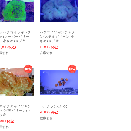
ボハタゴイソギンチ
ハタゴイソギンチャク
ク(スーパーグリー
(パステルグリーン 小
 小さめ)セブ産
さめ)セブ産
5,800
(税込)
¥9,800
(税込)
庫切れ
在庫切れ
マイタダキイソギン
ペルクラ(大きめ)
ャク(美グリーン)マ
¥6,800
(税込)
ラ産
在庫切れ
,800
(税込)
庫切れ