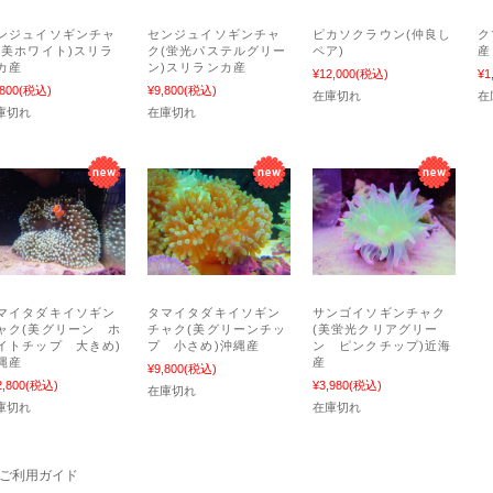
ンジュイソギンチャ
センジュイソギンチャ
ピカソクラウン(仲良し
ク
(美ホワイト)スリラ
ク(蛍光パステルグリー
ペア)
産
カ産
ン)スリランカ産
¥12,000
(税込)
¥1
,800
(税込)
¥9,800
(税込)
在庫切れ
在
庫切れ
在庫切れ
マイタダキイソギン
タマイタダキイソギン
サンゴイソギンチャク
ャク(美グリーン ホ
チャク(美グリーンチッ
(美蛍光クリアグリー
イトチップ 大きめ)
プ 小さめ)沖縄産
ン ピンクチップ)近海
縄産
産
¥9,800
(税込)
2,800
(税込)
¥3,980
(税込)
在庫切れ
庫切れ
在庫切れ
ご利用ガイド