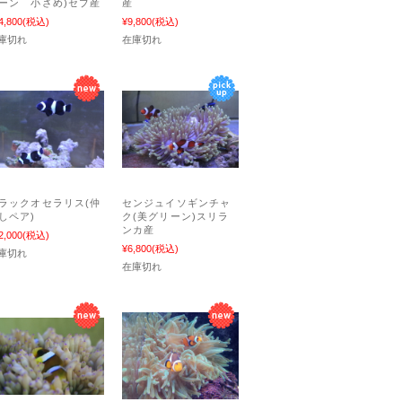
ーン 小さめ)セブ産
産
4,800
(税込)
¥9,800
(税込)
庫切れ
在庫切れ
ラックオセラリス(仲
センジュイソギンチャ
しペア)
ク(美グリーン)スリラ
ンカ産
2,000
(税込)
¥6,800
(税込)
庫切れ
在庫切れ